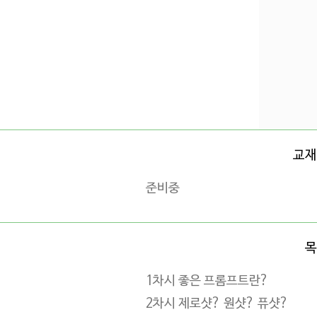
교재
준비중
목
1차시 좋은 프롬프트란?
2차시 제로샷? 원샷? 퓨샷?