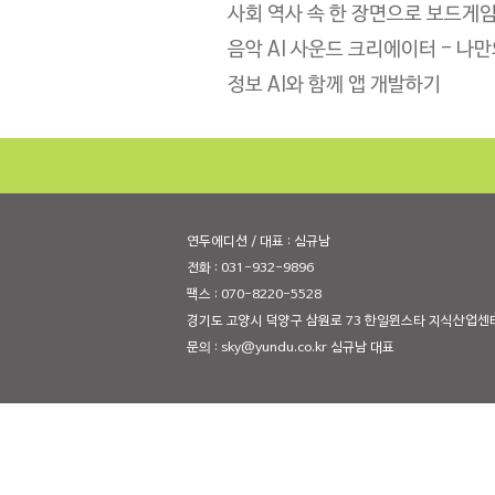
사회 역사 속 한 장면으로 보드게
음악 AI 사운드 크리에이터 - 나
정보 AI와 함께 앱 개발하기
연두에디션 / 대표 : 심규남
전화 : 031-932-9896
팩스 : 070-8220-5528
경기도 고양시 덕양구 삼원로 73 한일윈스타 지식산업센터 8
문의 : sky@yundu.co.kr 심규남 대표